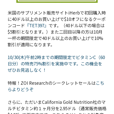
米国のサプリメント販売サイトiHerbで初回購入時
に40ドル以上のお買い上げで$10オフになるクーポ
ンコード
『TET397』
です。（40ドル以下の場合は
$5割引となります。）また二回目以降の方は10月
一杯の期間限定で40ドル以上のお買い上げで10%
割引が適用になります。
10/30(木)午前2時までの期間限定でビタミンC（60
日分）の特売75%割引を実施中です。この機会を
ぜひお見逃しなく！
特報！ZOI Researchのシークレットセールは
こち
らよりどうぞ
さらに、ただいまCalifornia Gold Nutrition社のマ
ルチビタミン約１ヶ月分を2.95ドル（通常販売価格