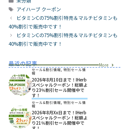
未分類
テ
タ
アイハーブ クーポン
ゴ
グ
ビタミンCの75%割引特売＆マルチビタミンも
リ
40%割引で販売中です！
ー
ビタミンCの75%割引特売＆マルチビタミンも
40%割引で販売中です！
最近の記事
More
セール&割引情報
,
特別セール情
報
2026年8月10日まで！iHerb
スペシャルクーポン！総額よ
り23％割引セール開催中で
す！
セール&割引情報
,
特別セール情
報
2026年8月xx日まで！iHerb
スペシャルクーポン！総額よ
り21％割引セール開催中で
す！