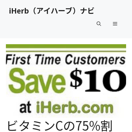
コ
iHerb（アイハーブ）ナビ
ン
テ
メ
ン
ツ
へ
ニ
ス
キ
ュ
ッ
プ
ー
ビタミンCの75%割