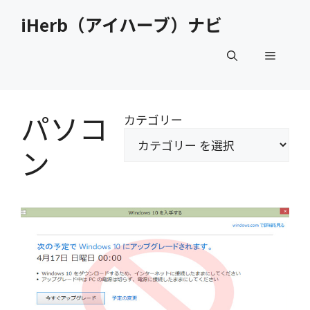
コ
iHerb（アイハーブ）ナビ
ン
テ
メ
ン
ツ
へ
ニ
ス
パソコ
カテゴリー
キ
ュ
ッ
ン
プ
ー