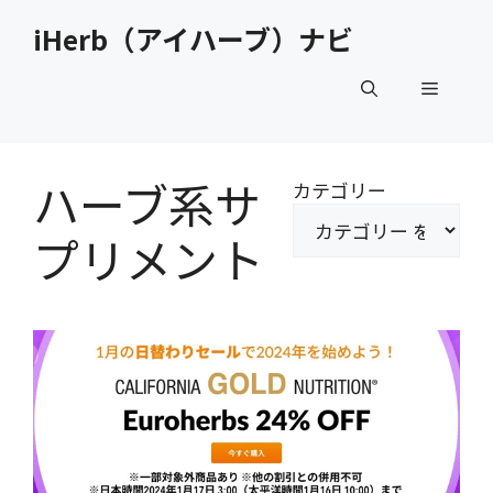
コ
iHerb（アイハーブ）ナビ
ン
テ
メ
ン
ツ
へ
ニ
ス
ハーブ系サ
カテゴリー
キ
ュ
ッ
プリメント
プ
ー