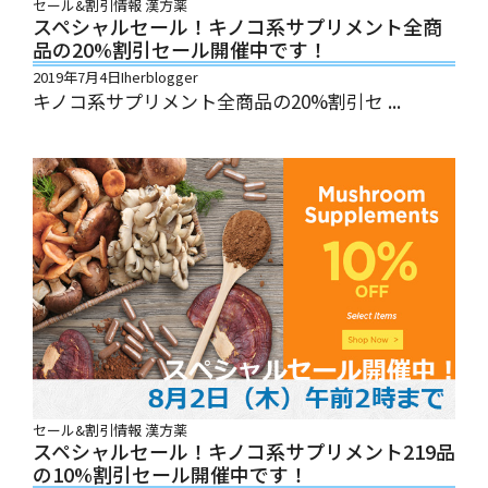
セール&割引情報
漢方薬
スペシャルセール！キノコ系サプリメント全商
品の20%割引セール開催中です！
2019年7月4日
Iherblogger
キノコ系サプリメント全商品の20%割引セ ...
セール&割引情報
漢方薬
スペシャルセール！キノコ系サプリメント219品
の10%割引セール開催中です！