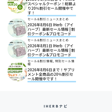
スペシャルクーポン！総額よ
り20％割引セール開催中で
す！
セール&割引ニュースまとめ
2026年8月6日 IHerb（アイ
ハーブ）最新セール情報 | 割
引クーポン&プロモコード
セール&割引ニュースまとめ
2026年8月1日 IHerb（アイ
ハーブ）最新セール情報 | 割
引クーポン&プロモコード
セール&割引情報
,
特別セール情
報
2026年8月6日まで！サプリ
メント全商品の20％割引セ
ール開催中です！
IHERBナビ