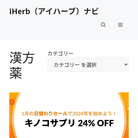
コ
iHerb（アイハーブ）ナビ
ン
テ
メ
ン
ツ
へ
ニ
ス
漢方
カテゴリー
キ
ュ
ッ
薬
プ
ー