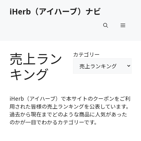
コ
iHerb（アイハーブ）ナビ
ン
テ
メ
ン
ツ
へ
ニ
ス
売上ラン
カテゴリー
キ
ュ
ッ
キング
プ
ー
iHerb（アイハーブ）で本サイトのクーポンをご利
用された皆様の売上ランキングを公表しています。
過去から現在までどのような商品に人気があった
のかが一目でわかるカテゴリーです。