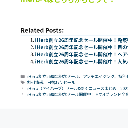
Related Posts:
iHerb創立26周年記念セール開催中！免
iHerb創立26周年記念セール開催中！目
iHerb創立26周年記念セール開催中！ヘ
iHerb創立26周年記念セール開催中！人
カ
iHerb創立26周年記念セール
、
アンチエイジング
、
特別
テ
タ
割引情報
、
日替わりセール
ゴ
グ
iHerb（アイハーブ）セール&割引ニュースまとめ 202
リ
iHerb創立26周年記念セール開催中！人気4ブランド全
ー