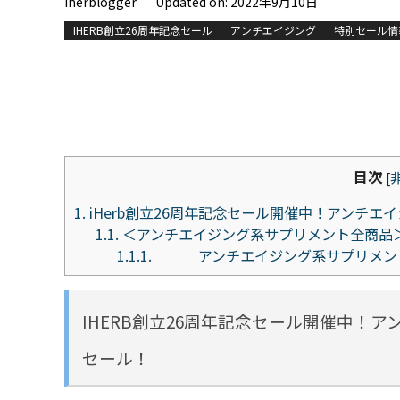
iherblogger
Updated on:
2022年9月10日
IHERB創立26周年記念セール
アンチエイジング
特別セール情
目次
[
1.
iHerb創立26周年記念セール開催中！アンチエ
1.1.
＜アンチエイジング系サプリメント全商品＞9
1.1.1.
アンチエイジング系サプリメント全
IHERB創立26周年記念セール開催中！
セール！