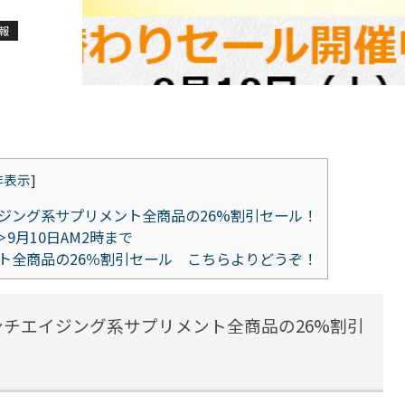
報
非表示
]
イジング系サプリメント全商品の26%割引セール！
月10日AM2時まで
商品の26％割引セール こちらよりどうぞ！
アンチエイジング系サプリメント全商品の26%割引