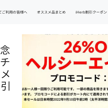
てご利用の皆様へ
オススメ品まとめ
iHerb割引クーポン
記念
ンチ
リメ
割引