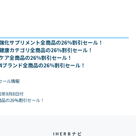
疫強化サプリメント全商品の26%割引セール！
の健康カテゴリ全商品の26%割引セール！
アケア全商品の26%割引セール！
気4ブランド全商品の26%割引セール！
セール情報
2年9月8日付
商品の26%割引セール！
IHERBナビ