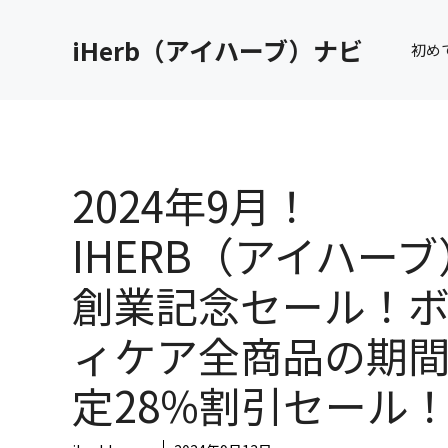
コ
ン
iHerb（アイハーブ）ナビ
初め
テ
ン
ツ
へ
ス
キ
2024年9月！
ッ
プ
IHERB（アイハーブ
創業記念セール！
ィケア全商品の期
定28%割引セール