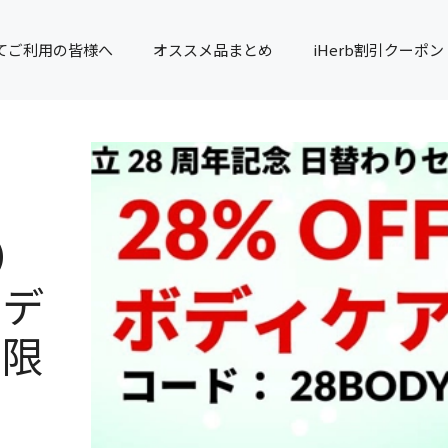
てご利用の皆様へ
オススメ品まとめ
iHerb割引クーポン
）
ボデ
間限
！