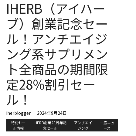
IHERB（アイハー
ブ）創業記念セー
ル！アンチエイジ
ング系サプリメン
ト全商品の期間限
定28%割引セー
ル！
iherblogger
2024年9月24日
特別セー
IHERB創業28周年記
アンチエイ
一般ニュ
ル情報
念セール
ジング
ース