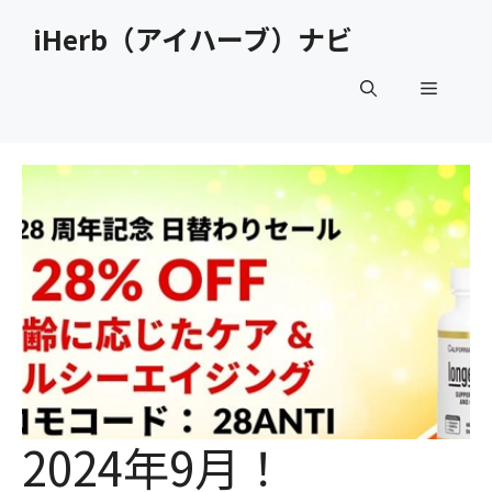
コ
iHerb（アイハーブ）ナビ
ン
テ
メ
ン
ツ
へ
ニ
ス
キ
ュ
ッ
プ
ー
2024年9月！