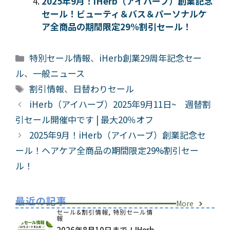
2025年9月！iHerb（アイハーブ）創業記念
セール！ビューティ＆バス＆パーソナルケ
ア全商品の期間限定29%割引セール！
カ
特別セール情報
、
iHerb創業29周年記念セー
テ
ル
、
一般ニュース
ゴ
タ
割引情報
、
日替わりセール
リ
グ
iHerb（アイハーブ）2025年9月11日~ 週替割
ー
引セール開催中です | 最大20％オフ
2025年9月！iHerb（アイハーブ）創業記念セ
ール！ヘアケア全商品の期間限定29%割引セー
ル！
最近の記事
More
セール&割引情報
,
特別セール情
報
2026年8月10日まで！iHerb