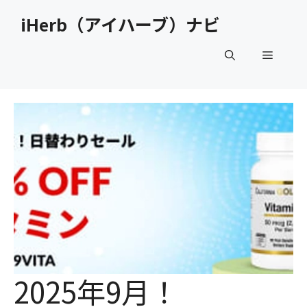
コ
iHerb（アイハーブ）ナビ
ン
テ
メ
ン
ツ
へ
ニ
ス
キ
ュ
ッ
プ
ー
2025年9月！