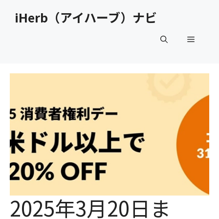
コ
iHerb（アイハーブ）ナビ
ン
テ
メ
ン
ツ
へ
ニ
ス
キ
ュ
ッ
プ
ー
2025年3月20日ま