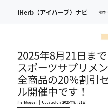
コ
ン
iHerb（アイハーブ）ナビ
初め
テ
ン
ツ
へ
ス
キ
2025年8月21日ま
ッ
プ
スポーツサプリメ
全商品の20％割引
ル開催中です！
iherblogger
Updated on:
2025年8月21日