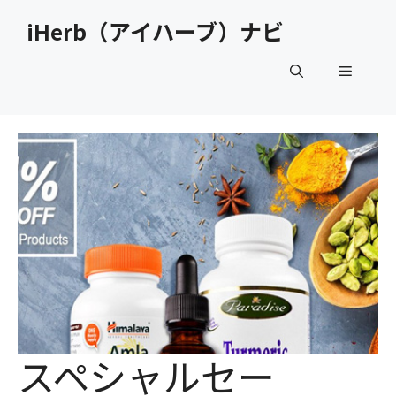
コ
iHerb（アイハーブ）ナビ
ン
テ
メ
ン
ツ
へ
ニ
ス
キ
ュ
ッ
プ
ー
スペシャルセー