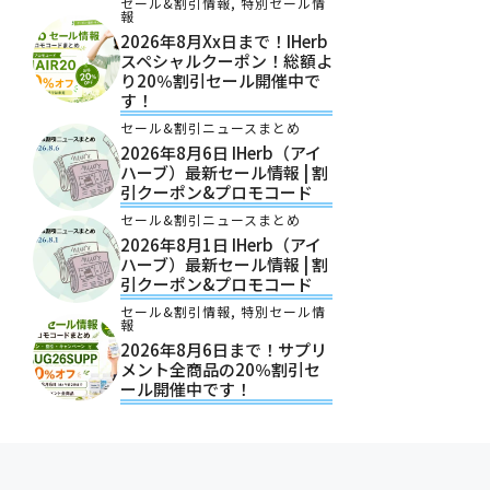
セール&割引情報
,
特別セール情
報
2026年8月xx日まで！iHerb
スペシャルクーポン！総額よ
り20％割引セール開催中で
す！
セール&割引ニュースまとめ
2026年8月6日 IHerb（アイ
ハーブ）最新セール情報 | 割
引クーポン&プロモコード
セール&割引ニュースまとめ
2026年8月1日 IHerb（アイ
ハーブ）最新セール情報 | 割
引クーポン&プロモコード
セール&割引情報
,
特別セール情
報
2026年8月6日まで！サプリ
メント全商品の20％割引セ
ール開催中です！