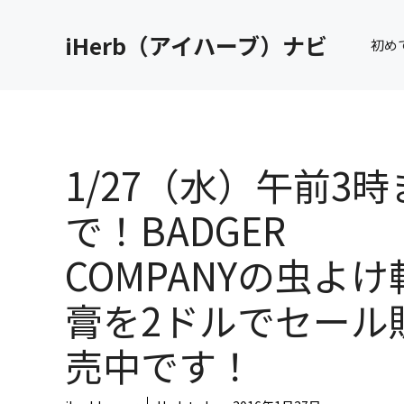
コ
ン
iHerb（アイハーブ）ナビ
初め
テ
ン
ツ
へ
ス
キ
1/27（水）午前3時
ッ
プ
で！BADGER
COMPANYの虫よけ
膏を2ドルでセール
売中です！