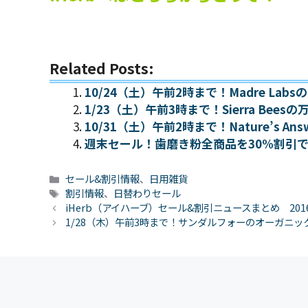
Related Posts:
10/24（土）午前2時まで！Madre L
1/23（土）午前3時まで！Sierra Be
10/31（土）午前2時まで！Nature’s
週末セール！歯磨き粉全商品を30%割引
カ
セール&割引情報
、
日用雑貨
テ
タ
割引情報
、
日替わりセール
ゴ
グ
iHerb（アイハーブ）セール&割引ニュースまとめ 201
リ
1/28（木）午前3時まで！サンダルフォーのオーガニッ
ー