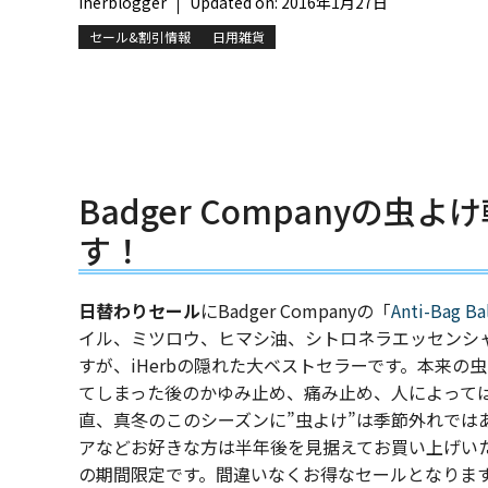
iherblogger
Updated on:
2016年1月27日
セール&割引情報
日用雑貨
Badger Companyの
す！
日替わりセール
にBadger Companyの「
Anti-Bag B
イル、ミツロウ、ヒマシ油、シトロネラエッセンシ
すが、iHerbの隠れた大ベストセラーです。本来
てしまった後のかゆみ止め、痛み止め、人によって
直、真冬のこのシーズンに”虫よけ”は季節外れでは
アなどお好きな方は半年後を見据えてお買い上げい
の期間限定です。間違いなくお得なセールとなりま