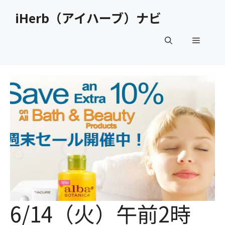
コ
iHerb（アイハーブ）ナビ
ン
テ
メ
ン
ツ
へ
ニ
ス
キ
ュ
ッ
プ
ー
6/14（火）午前2時