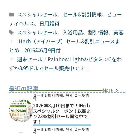
カ
スペシャルセール
、
セール&割引情報
、
ビュー
テ
ティヘルス
、
日用雑貨
ゴ
タ
スペシャルセール
、
入浴用品
、
割引情報
、
美容
リ
グ
iHerb（アイハーブ）セール&割引ニュースま
ー
とめ 2016年6月9日付
週末セール！Rainbow LightのビタミンCをわ
ずか3.95ドルでセール販売中です！
最近の記事
More
セール&割引情報
,
特別セール情
報
2026年8月10日まで！iHerb
スペシャルクーポン！総額よ
り23％割引セール開催中で
す！
セール&割引情報
,
特別セール情
報