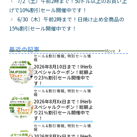
7/2（土）午前2時まで！50ドル以上のお買い上
リ
げで10%割引セール開催中です！
ー
6/30（木）午前2時まで！日焼け止め全商品の
15%割引セール開催中です！
最近の記事
More
セール&割引情報
,
特別セール情
報
2026年8月10日まで！iHerb
スペシャルクーポン！総額よ
り23％割引セール開催中で
す！
セール&割引情報
,
特別セール情
報
2026年8月xx日まで！iHerb
スペシャルクーポン！総額よ
り21％割引セール開催中で
す！
セール&割引情報
,
特別セール情
報
2026年8月xx日まで！iHerb