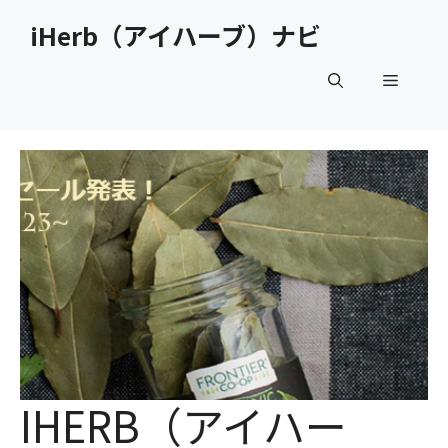
コ
iHerb（アイハーブ）ナビ
ン
テ
メ
ン
ツ
へ
ニ
ス
キ
ュ
ッ
プ
ー
IHERB（アイハー