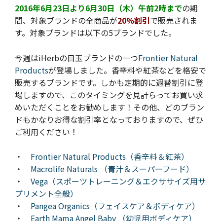
2016年6月23日より6月30日（木）午前2時まで
の期
間、対象ブランドの全商品が
20%割引
で販売されま
す。
対象ブランドは以下の5ブランドでした。
今週はiHerbの目玉ブランドの一つ
Frontier Natural
Products
が登場しました。香辛料や紅茶などを格安で
販売するブランドです。しかも定期的に週替割引に登
場しますので、このタイミングを見計らってお買い求
めいただくことをお勧めします！その他、どのブラン
ドもかなりお得な割引率となっておりますので、ぜひ
ご利用ください！
・
Frontier Natural Products（香辛料＆紅茶）
・
Macrolife Naturals （青汁＆スーパーフード）
・
Vega（スポーツトレーニング＆エクササイズ用サ
プリメント全般）
・
Pangea Organics（フェイスケア＆ボディケア）
・
Earth Mama Angel Baby （幼児用ボディケア）