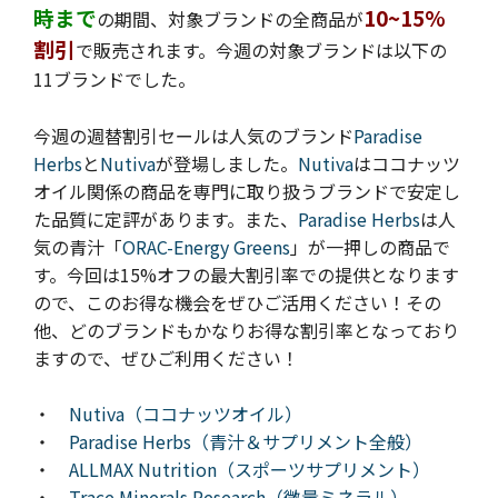
時まで
10~15%
の期間、対象ブランドの全商品が
割引
で販売されます。今週の
対象ブランドは以下の
11ブランドでした。
今週の週替割引セールは
人気のブランド
Paradise
Herbs
と
Nutiva
が登場しました
。
Nutiva
はココナッツ
オイル関係の商品を専門に取り扱うブランドで安定し
た品質に定評があります。また、
Paradise Herbs
は人
気の青汁「
ORAC-Energy Greens
」が一押しの商品で
す。今回は15%オフの最大割引率での提供となります
ので、このお得な機会をぜひご活用ください！
その
他、ど
のブランドもかなりお得な割引率となっており
ますので、ぜひご利用ください！
・
Nutiva（ココナッツオイル）
・
Paradise Herbs（青汁＆サプリメント全般）
・
ALLMAX Nutrition（スポーツサプリメント）
・
Trace Minerals Research（微量ミネラル）