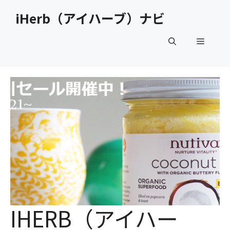
コ
iHerb（アイハーブ）ナビ
ン
テ
メ
ン
ツ
へ
ニ
ス
キ
ュ
ッ
プ
ー
IHERB（アイハー