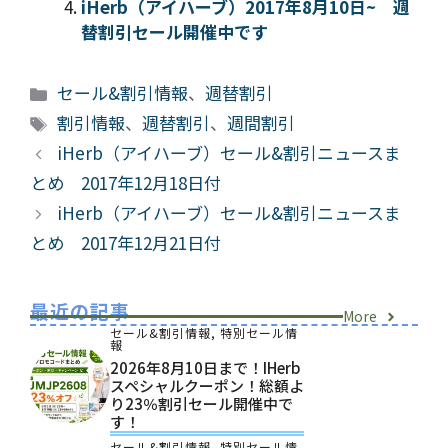
iHerb（アイハーブ）2017年8月10日~ 週
替割引セール開催中です
カ
セール&割引情報
、
週替割引
テ
タ
割引情報
、
週替割引
、
週間割引
ゴ
グ
iHerb（アイハーブ）セール&割引ニュースま
リ
とめ 2017年12月18日付
ー
iHerb（アイハーブ）セール&割引ニュースま
とめ 2017年12月21日付
最近の記事
More
セール&割引情報
,
特別セール情
報
2026年8月10日まで！iHerb
スペシャルクーポン！総額よ
り23％割引セール開催中で
す！
セール&割引情報
,
特別セール情