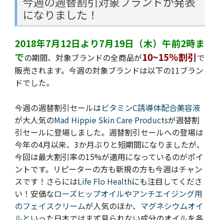
今週の週替割引対象ブランドが発表
になりました！
2018年7月12日より7月19日（木）午前2時ま
で
10~15%割引
の期間、対象ブランドの全商品が
で
販売されます。今週の
対象ブランドは以下の11ブラン
ドでした。
今週の週替割引セールは
ビタミンC誘導体配合美容液
が大人気の
Mad Hippie Skin Care Products
が週替割
引セールに登場しました。週替割引セールへの登場は
今年の4月以来、3か月ぶりと短期間になりましたが、
今回は最大割引率の15%が適用になっているのがポイ
ントです。リピーターの方も新規の方も今週はチャン
スです！さらには
Life Flo Health
にも注目してくださ
い！安価な
ローズヒップオイル
や
アンチエイジング用
のフェイスクリーム
が人気のほか、
マグネシウムオイ
ル
といった日本ではまず見られない成分のオイルを各