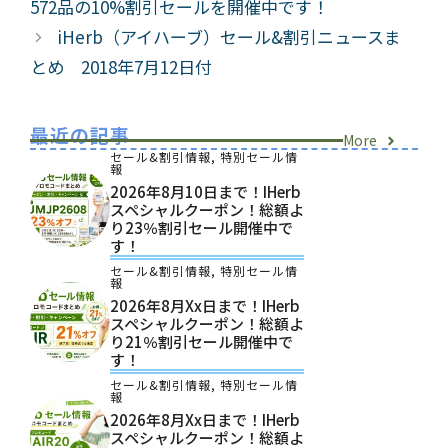
572品の10%割引セールを開催中です！
ー
iHerb（アイハーブ）セール&割引ニュースま
とめ 2018年7月12日付
最近の記事
More
セール&割引情報
,
特別セール情
報
2026年8月10日まで！iHerb
スペシャルクーポン！総額よ
り23％割引セール開催中で
す！
セール&割引情報
,
特別セール情
報
2026年8月xx日まで！iHerb
スペシャルクーポン！総額よ
り21％割引セール開催中で
す！
セール&割引情報
,
特別セール情
報
2026年8月xx日まで！iHerb
スペシャルクーポン！総額よ