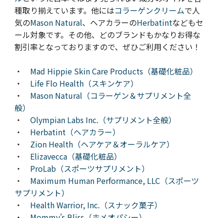
種取り揃えています。他には
コラーゲンクリーム
で人
気の
Mason Natural
、ヘアカラーの
Herbatint
などもセ
ール対象です。その他、
ど
のブランドもかなりお得な
割引率となっておりますので、ぜひご利用ください！
・
Mad Hippie Skin Care Products（基礎化粧品）
・
Life Flo Health（スキンケア）
・
Mason Natural（コラーゲン＆サプリメント全
般）
・
Olympian Labs Inc.（サプリメント全般）
・
Herbatint（ヘアカラー）
・
Zion Health（ヘアケア＆オーラルケア）
・
Elizavecca（基礎化粧品）
・
ProLab（スポーツサプリメント）
・
Maximum Human Performance, LLC（スポーツ
サプリメント）
・
Health Warrior, Inc.（スナック菓子）
・
Mommy’s Bliss（ホメオパシー）