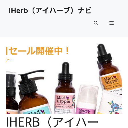
コ
iHerb（アイハーブ）ナビ
ン
テ
メ
ン
ツ
へ
ニ
ス
キ
ュ
ッ
プ
ー
IHERB（アイハー