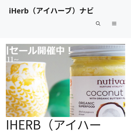
コ
iHerb（アイハーブ）ナビ
ン
テ
メ
ン
ツ
へ
ニ
ス
キ
ュ
ッ
プ
ー
IHERB（アイハー