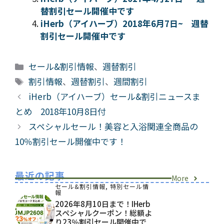
替割引セール開催中です
iHerb（アイハーブ）2018年6月7日~ 週替
割引セール開催中です
カ
セール&割引情報
、
週替割引
テ
タ
割引情報
、
週替割引
、
週間割引
ゴ
グ
iHerb（アイハーブ）セール&割引ニュースま
リ
とめ 2018年10月8日付
ー
スペシャルセール！美容と入浴関連全商品の
10％割引セール開催中です！
最近の記事
More
セール&割引情報
,
特別セール情
報
2026年8月10日まで！iHerb
スペシャルクーポン！総額よ
り23％割引セール開催中で