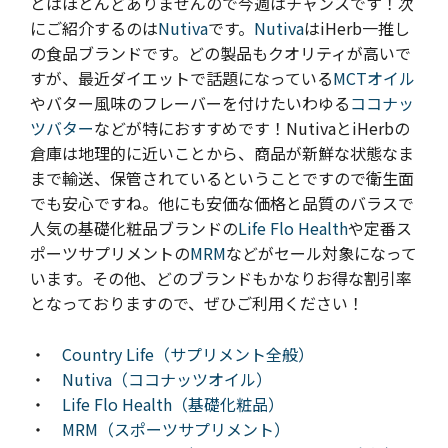
とはほとんどありませんので今週はチャンスです！次
にご紹介するのは
Nutiva
です。
Nutiva
はiHerb一推し
の食品ブランドです。どの製品もクオリティが高いで
すが、最近ダイエットで話題になっている
MCTオイル
やバター風味のフレーバーを付けたいわゆる
ココナッ
ツバター
などが特におすすめです！NutivaとiHerbの
倉庫は地理的に近いことから、商品が新鮮な状態なま
まで輸送、保管されているということですので衛生面
でも安心ですね。他にも安価な価格と品質のバラスで
人気の基礎化粧品ブランドの
Life Flo Health
や定番ス
ポーツサプリメントの
MRM
などがセール対象になって
います。
その他、
ど
のブランドもかなりお得な割引率
となっておりますので、ぜひご利用ください！
・
Country Life（サプリメント全般）
・
Nutiva（ココナッツオイル）
・
Life Flo Health（基礎化粧品）
・
MRM（スポーツサプリメント）