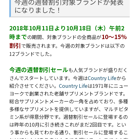
今週の週替割引対象ブランドが発表
になりました！
2018年10月11日より10月18日（木）午前2
時まで
10～15%
の期間、対象ブランドの全商品が
割引
で販売されます。今週の
対象ブランドは以下の
12ブランドでした。
今週の週替割引セール
も人気ブランドが盛りだく
さんでスタートしています。今週は
Country Life
から
紹介させてください。
Country Life
は1971年にニュー
ヨークで創業された老舗サプリメントブランドです。
総合サプリメントメーカーの一角を占めており、多種
多様なサプリメントを提供していますが、マルチビタ
ミン系が得意分野です。週替割引セールに登場するの
は昨年の10月に引き続きこれがまだ2回目です。とい
う事からも見てわかる通り、割引セールに登場するこ