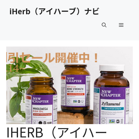
コ
iHerb（アイハーブ）ナビ
ン
テ
メ
ン
ツ
へ
ニ
ス
キ
ュ
ッ
プ
ー
IHERB（アイハー