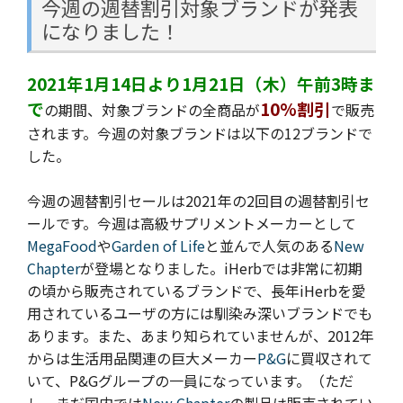
今週の週替割引対象ブランドが発表
になりました！
2021年1月14日より1月21日（木）午前3時ま
で
10%割引
の期間、対象ブランドの全商品が
で販売
されます。今週の
対象ブランドは以下の12ブランドで
した。
今週の週替割引セールは2021年の2回目の週替割引セ
ールです。今週は高級サプリメントメーカーとして
MegaFood
や
Garden of Life
と並んで人気のある
New
Chapter
が登場となりました。iHerbでは非常に初期
の頃から販売されているブランドで、長年iHerbを愛
用されているユーザの方には馴染み深いブランドでも
あります。また、あまり知られていませんが、2012年
からは生活用品関連の巨大メーカー
P&G
に買収されて
いて、P&Gグループの一員になっています。（ただ