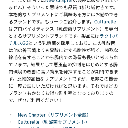
し、まだ国内では
New Chapter
の製品は販売されてい
ません）そういった意味でも品質は折り紙付きです。
本格的なサプリメントにご興味ある方にはお勧めでき
るブランドです。もう一つご紹介します。
Culturelle
はプロバイオティクス（乳酸菌サプリメント）を専門
とするサプリメントブランドです。製品には
ラクトバ
チルスGG
という乳酸菌を採用しており。この乳酸菌
は他の善玉菌よりも胃酸に対する耐性が強く、特殊な
線毛を有することから腸内での滞留も長いと考えられ
ています。結果として悪玉菌の抑制をはじめとする腸
内環境の改善に高い効果を発揮することが期待できま
す。比較的高価なサプリメントですが、是非この機会
に一度お試しいただければと思います。
それではどの
ブランドもかなりお得な割引率となっておりますの
で、ぜひご利用ください！
・
New Chapter（サプリメント全般）
・
Culturelle（乳酸菌サプリメント）