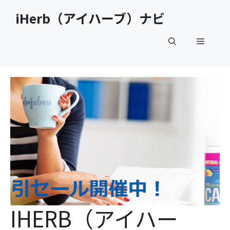
コ
iHerb（アイハーブ）ナビ
ン
テ
メ
ン
ツ
へ
ニ
ス
キ
ュ
ッ
プ
ー
IHERB（アイハー