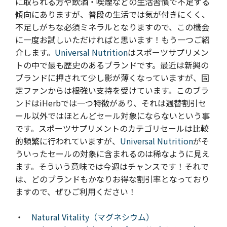
に取られる方や飲酒・喫煙などの生活習慣で不足する
傾向にありますが、普段の生活では気が付きにくく、
不足しがちな必須ミネラルとなりますので、この機会
に一度お試しいただければと思います！もう一つご紹
介します。
Universal Nutrition
はスポーツサプリメン
トの中で最も歴史のあるブランドです。最近は新興の
ブランドに押されて少し影が薄くなっていますが、固
定ファンからは根強い支持を受けています。このブラ
ンドはiHerbでは一つ特徴があり、それは週替割引セ
ール以外ではほとんどセール対象にならないという事
です。スポーツサプリメントのカテゴリセールは比較
的頻繁に行われていますが、
Universal Nutrition
がそ
ういったセールの対象に含まれるのは稀なように見え
ます。そういう意味では今週はチャンスです！
それで
は、
ど
のブランドもかなりお得な割引率となっており
ますので、ぜひご利用ください！
・
Natural Vitality（マグネシウム）