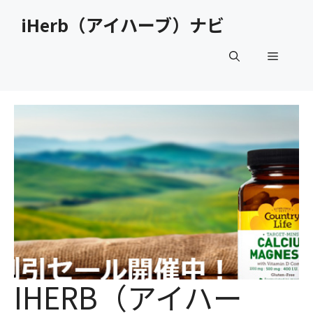
コ
iHerb（アイハーブ）ナビ
ン
テ
メ
ン
ツ
へ
ニ
ス
キ
ュ
ッ
プ
ー
IHERB（アイハー