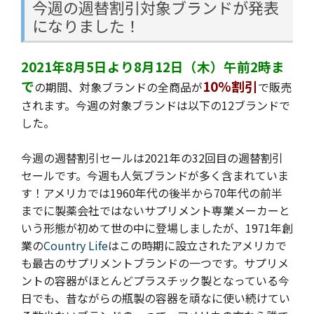
今週の週替割引対象ブランドが発表
になりました！
2021年8月5日より8月12日（木）午前2時ま
で
10%割引
の期間、対象ブランドの全商品が
で販売
されます。今週の
対象ブランドは以下の12ブランドで
した。
今週の週替割引セールは2021年の32回目の週替割引
セールです。
今週も人気ブランドが多く含まれていま
す！アメリカでは1960年代の後半から70年代の前半
までに製薬会社ではないサプリメント専業メーカーと
いう形態が初めて世の中に登場しましたが、1971年創
業の
Country Life
はこの時期に設立されたアメリカで
も最古のサプリメントブランドの一つです。サプリメ
ントの容器がほとんどプラスチック製となっている今
日でも、昔ながらの瓶製の容器を頑なに使い続けてい