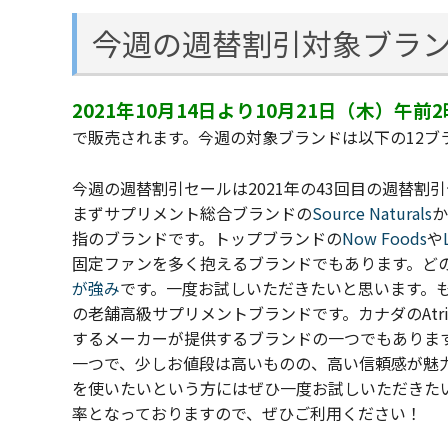
今週の週替割引対象ブラ
2021年10月14日より10月21日（木）午前
で販売されます。今週の
対象ブランドは以下の12ブ
今週の週替割引セールは2021年の43回目の週替割
まずサプリメント総合ブランドの
Source Naturals
か
指のブランドです。トップブランドの
Now Foods
や
固定ファンを多く抱えるブランドでもあります。ど
が強み
です。一度お試しいただきたいと思います。
の老舗高級サプリメントブランドです。カナダのAtriu
するメーカーが提供するブランドの一つでもありま
一つで、少しお値段は高いものの、高い信頼感が魅
を使いたいという方にはぜひ一度お試しいただきた
率となっておりますので、ぜひご利用ください！