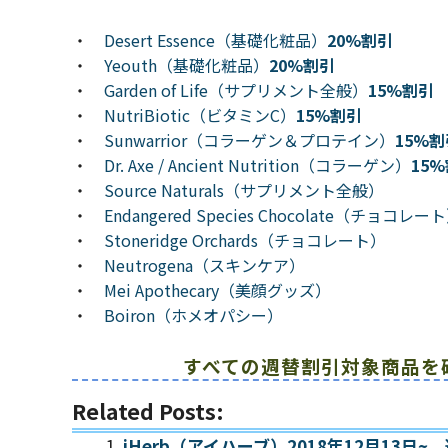
・
Desert Essence（基礎化粧品）
20%割引
・
Yeouth（基礎化粧品）
20%割引
・
Garden of Life（サプリメント全般）
15%割引
・
NutriBiotic（ビタミンC）
15%割引
・
Sunwarrior（コラーゲン＆プロテイン）
15%割
・
Dr. Axe / Ancient Nutrition（コラーゲン）
15
・
Source Naturals（サプリメント全般）
・
Endangered Species Chocolate（チョコレー
・
Stoneridge Orchards（チョコレート）
・
Neutrogena（スキンケア）
・
Mei Apothecary（美顔グッズ）
・
Boiron（ホメオパシー）
すべての週替割引対象商品を
Related Posts:
iHerb（アイハーブ）2018年12月13