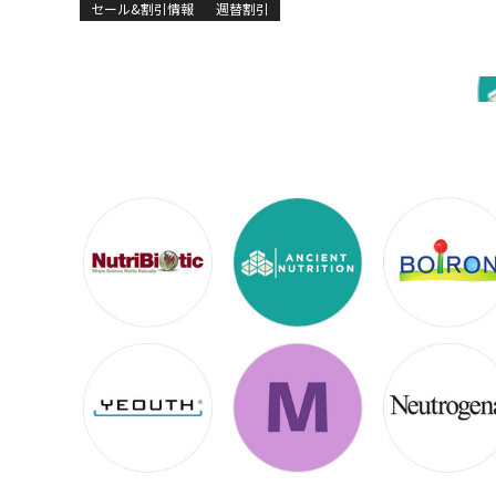
セール&割引情報
週替割引