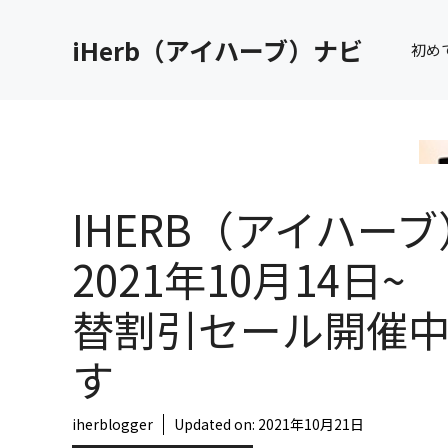
コ
ン
iHerb（アイハーブ）ナビ
初め
テ
ン
ツ
へ
ス
キ
IHERB（アイハーブ
ッ
プ
2021年10月14日~
替割引セール開催
す
iherblogger
Updated on:
2021年10月21日