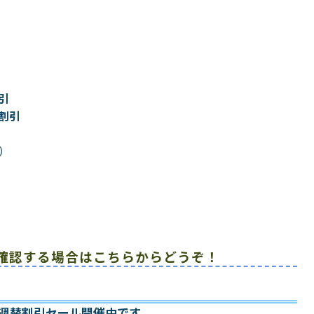
引
%割引
ト）
確認する場合はこちらからどうぞ！
日~ 週替割引セール開催中です