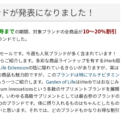
ンドが発表になりました！
2時まで
10～20%割引
の期間、対象ブランドの全商品が
ランドでした。
引セールです。
今週も人気ブランドが多く含まれています！
らご紹介します。多彩な商品ラインナップを有するiHerb屈
Life Extension
の陰に隠れているきらいがありますが、実は
の商品も魅力的ですが、この
ブランドは特にマルチビタミン
もう一つご紹介します。
Garden of Life
はiHerbではおなじみ
m Innovationsという多数のサプリメントブランドを展開
す。いわゆる高級サプリメントとしては最古参のブランドの
力のブランドです。体に摂り入れるものはちゃんとしたもの
いと思います。それでは、
ど
のブランドもかなりお得な割引