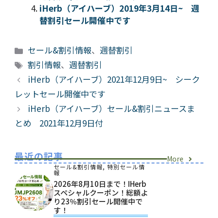
iHerb（アイハーブ）2019年3月14日~ 週
替割引セール開催中です
カ
セール&割引情報
、
週替割引
テ
タ
割引情報
、
週替割引
ゴ
グ
iHerb（アイハーブ）2021年12月9日~ シーク
リ
レットセール開催中です
ー
iHerb（アイハーブ）セール&割引ニュースま
とめ 2021年12月9日付
最近の記事
More
セール&割引情報
,
特別セール情
報
2026年8月10日まで！iHerb
スペシャルクーポン！総額よ
り23％割引セール開催中で
す！