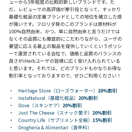
ューから5年程度の比較的新しいブランドです。た
だ、レビューでの高評価が牽引役となって、すっかり
基礎化粧品の定番ブランドとしての地位を確立した感
が強いです。フロリダ発のこのブランドは原材料が
100%自然由来、かつ、単に自然由来と言うだけでは
なくその品質にも徹底的にこだわりながら、ユーザの
要望に応える最上の製品を提供していくというポリシ
ーで運営されている会社で、価格と品質のバランスの
良さがiHerbユーザの皆様に広く受け入れられている
と思います。
それでは、
ど
のブランドもかなりお得な
割引率となっておりますので、ぜひご利用ください！
・
Heritage Store（ローズウォーター）
20%割引
・
InstaNatural（基礎化粧品）
20%割引
・
Dove（スキンケア）
20%割引
・
Just The Cheese（スナック菓子）
20%割引
・
Country Life（サプリメント全般）
15%割引
・
Drogheria & Alimentari（香辛料）