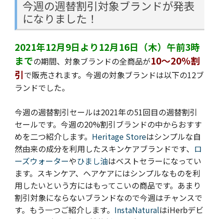
今週の週替割引対象ブランドが発表
になりました！
2021年12月9日より12月16日（木）午前3時
まで
10～20%割
の期間、対象ブランドの全商品が
引
で販売されます。今週の
対象ブランドは以下の12ブ
ランドでした。
今週の週替割引セールは2021年の51回目の週替割引
セールです。今週の20%割引ブランドの中からおすす
めを二つ紹介します。
Heritage Store
はシンプルな自
然由来の成分を利用したスキンケアブランドです、
ロ
ーズウォーター
や
ひまし油
はベストセラーになってい
ます。スキンケア、ヘアケアにはシンプルなものを利
用したいという方にはもってこいの商品です。あまり
割引対象にならないブランドなので今週はチャンスで
す。もう一つご紹介します。
InstaNatural
はiHerbデビ