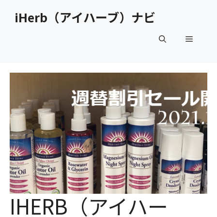
コ
iHerb（アイハーブ）ナビ
ン
テ
メ
ン
ツ
へ
ニ
ス
キ
ュ
ッ
プ
ー
IHERB（アイハー