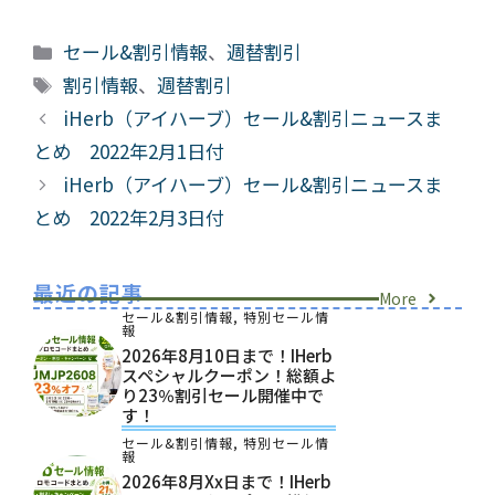
カ
セール&割引情報
、
週替割引
テ
タ
割引情報
、
週替割引
ゴ
グ
iHerb（アイハーブ）セール&割引ニュースま
リ
とめ 2022年2月1日付
ー
iHerb（アイハーブ）セール&割引ニュースま
とめ 2022年2月3日付
最近の記事
More
セール&割引情報
,
特別セール情
報
2026年8月10日まで！iHerb
スペシャルクーポン！総額よ
り23％割引セール開催中で
す！
セール&割引情報
,
特別セール情
報
2026年8月xx日まで！iHerb