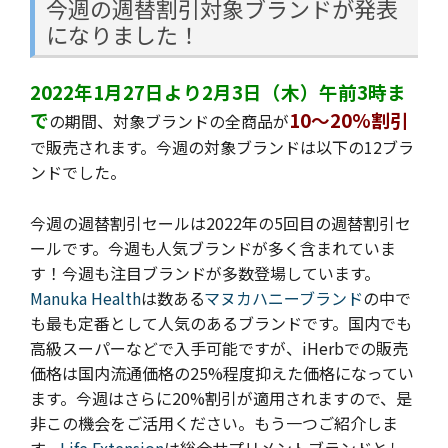
今週の週替割引対象ブランドが発表
になりました！
2022年1月27日より2月3日（木）午前3時ま
で
10～20%割引
の期間、対象ブランドの全商品が
で販売されます。今週の
対象ブランドは以下の12ブラ
ンドでした。
今週の週替割引セールは2022年の5回目の週替割引セ
ールです。
今週も人気ブランドが多く含まれていま
す！今週も注目ブランドが多数登場しています。
Manuka Health
は数ある
マヌカハニーブランド
の中で
も最も定番として人気のあるブランドです。国内でも
高級スーパーなどで入手可能ですが、iHerbでの販売
価格は国内流通価格の25%程度抑えた価格になってい
ます。今週はさらに20%割引が適用されますので、是
非この機会をご活用ください。もう一つご紹介しま
す。
Life Extension
は総合サプリメントブランドとし