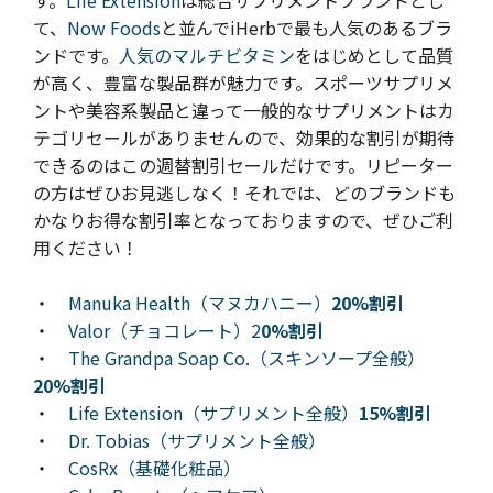
て、
Now Foods
と並んでiHerbで最も人気のあるブラ
ンドです。
人気のマルチビタミン
をはじめとして品質
が高く、豊富な製品群が魅力です。スポーツサプリメ
ントや美容系製品と違って一般的なサプリメントはカ
テゴリセールがありませんので、効果的な割引が期待
できるのはこの週替割引セールだけです。リピーター
の方はぜひお見逃しなく！それでは、どのブランドも
かなりお得な割引率となっておりますので、ぜひご利
用ください！
・
Manuka Health（マヌカハニー）
20%割引
・
Valor（チョコレート）2
0%割引
・
The Grandpa Soap Co.（スキンソープ全般）
20%割引
・
Life Extension（サプリメント全般）
15%割引
・
Dr. Tobias（サプリメント全般）
・
CosRx（基礎化粧品）