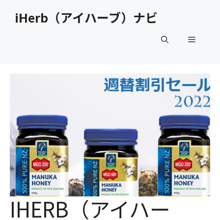
コ
iHerb（アイハーブ）ナビ
ン
テ
メ
ン
ツ
へ
ニ
ス
キ
ュ
ッ
プ
ー
IHERB（アイハー