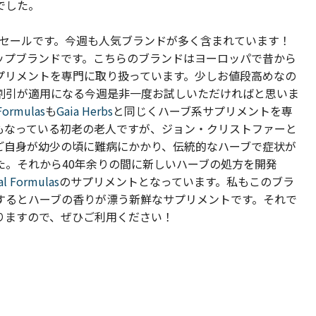
でした。
引セールです。
今週も人気ブランドが多く含まれています！
ップブランドです。こちらのブランドはヨーロッパで昔から
プリメントを専門に取り扱っています。少しお値段高めなの
%割引が適用になる今週是非一度お試しいただければと思いま
 Formulas
も
Gaia Herbs
と同じくハーブ系サプリメントを専
もなっている初老の老人ですが、ジョン・クリストファーと
ご自身が幼少の頃に難病にかかり、伝統的なハーブで症状が
た。それから40年余りの間に新しいハーブの処方を開発
nal Formulas
のサプリメントとなっています。私もこのブラ
するとハーブの香りが漂う新鮮なサプリメントです。それで
りますので、ぜひご利用ください！