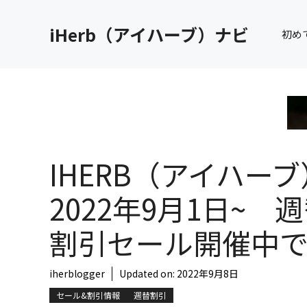
コ
ン
iHerb（アイハーブ）ナビ
初め
テ
ン
ツ
へ
ス
キ
ッ
IHERB（アイハーブ
プ
2022年9月1日~ 
割引セール開催中
iherblogger
Updated on:
2022年9月8日
セール&割引情報
週替割引