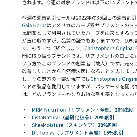
されます。今週の
対象ブランドは以下の14ブランド
今週の週替割引セールは2022年の35回目の週替割
Gaia Herbs
はアメリカのハーブ系サプリメントのト
民間薬として利用されていたハーブを由来とするサ
が玉に瑕ですが、品質の証でもありますので、10
す。もう一つご紹介します。
Christopher’s Original
門に取り扱うブランドです。サプリメントのロゴに
いう方でこのブランドの創業者（故人）です。元々
改善したことから自然療法医になることを志しまし
し、その処方の一部が現在では
Christopher’s Origi
ンドの製品を愛用していますが、パッケージを開封
は、
ど
のブランドもかなりお得な割引率となってお
・
MRM Nutrition（サプリメント全般）
20%割引
・
InstaNatural（基礎化粧品）
20%割引
・
SheaMoisture（スキンケア）
20%割引
・
Dr. Tobias（サプリメント全般）
15%割引