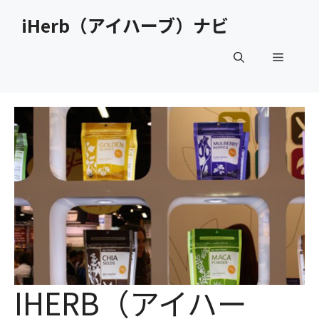
コ
iHerb（アイハーブ）ナビ
ン
テ
メ
ン
ツ
へ
ニ
ス
キ
ュ
ッ
プ
ー
IHERB（アイハー