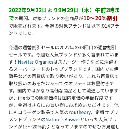
2022年9月22日より9月29日（木）午前2時ま
で
10～20%割引
の期間、対象ブランドの全商品が
で販売されます。今週の
対象ブランドは以下の14ブラ
ンドでした。
今週の週替割引セールは2022年の38回目の週替割引
セールです。
今週も人気ブランドが多く含まれていま
す！
Navitas Organics
はスムージー作りなどに活躍す
るスーパーフードのトップブランドです。国内でも伊
勢丹などの百貨店で取り扱いがあり、これら百貨店で
取り扱いのあるだけあってクオリティはお墨付きで
す。国内ではかなり高価な商品として流通しています
が、iHerbでの販売価格は国内定価の半額程度です
が、今週はさらにお買い得にお求めいただけます。他
にもコラーゲン製品で人気の
Youtheory
、定番サプリ
メントブランドの
Nature’s Answer
といった人気ブラ
ンドが15～20%割引となっていますのでぜひお見逃し