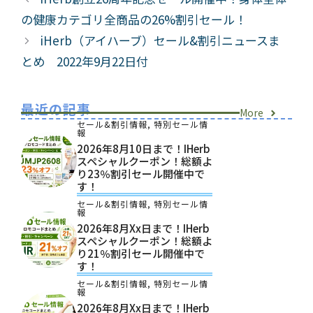
リ
の健康カテゴリ全商品の26%割引セール！
ー
iHerb（アイハーブ）セール&割引ニュースま
とめ 2022年9月22日付
最近の記事
More
セール&割引情報
,
特別セール情
報
2026年8月10日まで！iHerb
スペシャルクーポン！総額よ
り23％割引セール開催中で
す！
セール&割引情報
,
特別セール情
報
2026年8月xx日まで！iHerb
スペシャルクーポン！総額よ
り21％割引セール開催中で
す！
セール&割引情報
,
特別セール情
報
2026年8月xx日まで！iHerb