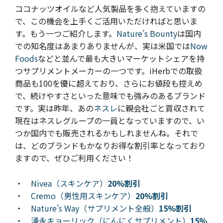
ココナッツオイルなど人気製品を多く抱えていますの
で、この機会を上手くご活用いただければと思いま
す。もう一つご紹介します。
Nature’s Bounty
は国内
での知名度はあまりありませんが、実は米国では
Now
Foods
などと並んで最も大きいマーケットシェアを持
つサプリメントメーカーの一つです。iHerbでの取扱
商品も100を優に超えており、さらにお値段も控えめ
で、続けやすさといった意味でも強みのあるブランド
です。実は昨年、あの
ネスレ
に親会社ごと買収されて
現在はネスレグループの一員となっていますので、い
つか国内でも販売されるかもしれませんね。それで
は、どのブランドもかなりお得な割引率となっており
ますので、ぜひご利用ください！
・
Nivea（スキンケア）
20%割引
・
Cremo（男性用スキンケア）
20%割引
・
Nature’s Way（サプリメント全般）
15%割引
・
湧永キョーリック（にんにくサプリメント）
15%