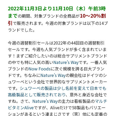
2022年11月3日より11月10日（木）午前3時
まで
10～20%割
の期間、対象ブランドの全商品が
引
で販売されます。今週の
対象ブランドは以下の14ブ
ランドでした。
今週の週替割引セールは2022年の44回目の週替割引
セールです。
今週も人気ブランドが多く含まれていま
す！まずご紹介したいのは総合サプリメントブランド
の中でも特に人気の高い
Nature’s Way
です。一番人気
ブランドの
Now Foods
に次ぐ規模を誇る巨大ブラン
ドです。ちなみに
Nature’s Way
の親会社はドイツのシ
ュワーベという会社で世界的なサプリメントメーカー
です。
シュワーベの製品は少し名前を変えて日本でも
高級製品として販売されており
、意外と身近な会社で
すね。さて、
Nature’s Way
の主力は看板製品の
マルチ
ビタミンAlive
ですが、Aliveだけで58製品もバリエー
ションがあるという凄まじさです（笑）他にも定番の