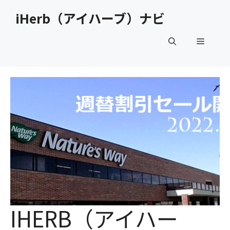
コ
iHerb（アイハーブ）ナビ
ン
テ
メ
ン
ツ
へ
ニ
ス
キ
ュ
ッ
プ
ー
IHERB（アイハー