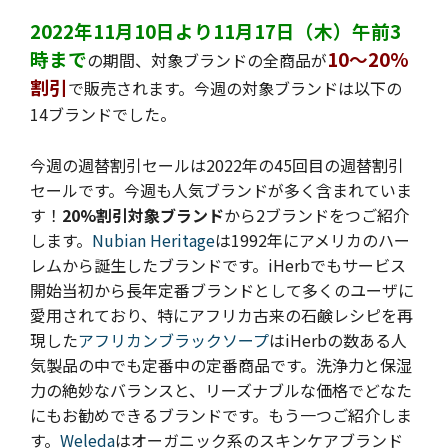
2022年11月10日より11月17日（木）午前3
時まで
10～20%
の期間、対象ブランドの全商品が
割引
で販売されます。今週の
対象ブランドは以下の
14ブランドでした。
今週の週替割引セールは2022年の45回目の週替割引
セールです。
今週も人気ブランドが多く含まれていま
す！
20%割引対象ブランド
から2ブランドをつご紹介
します。
Nubian Heritage
は1992年にアメリカのハー
レムから誕生したブランドです。iHerbでもサービス
開始当初から長年定番ブランドとして多くのユーザに
愛用されており、特にアフリカ古来の石鹸レシピを再
現した
アフリカンブラックソープ
はiHerbの数ある人
気製品の中でも定番中の定番商品です。洗浄力と保湿
力の絶妙なバランスと、リーズナブルな価格でどなた
にもお勧めできるブランドです。もう一つご紹介しま
す。
Weleda
はオーガニック系のスキンケアブランド