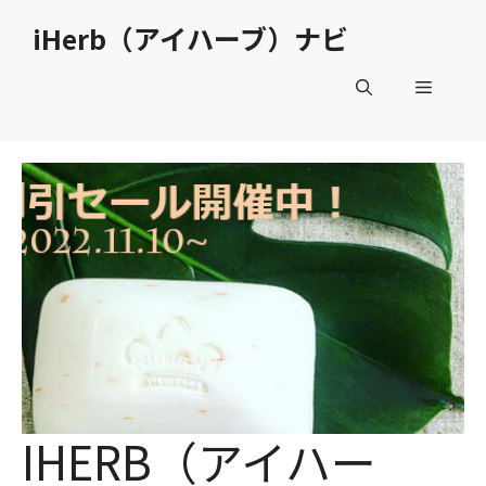
コ
iHerb（アイハーブ）ナビ
ン
テ
メ
ン
ツ
へ
ニ
ス
キ
ュ
ッ
プ
ー
IHERB（アイハー