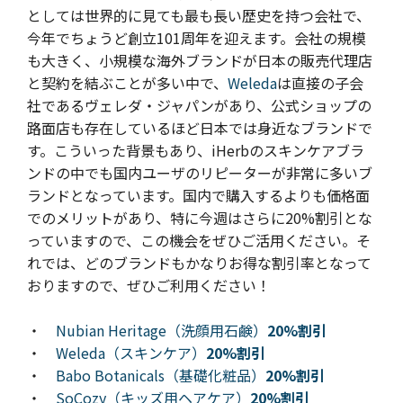
としては世界的に見ても最も長い歴史を持つ会社で、
今年でちょうど創立101周年を迎えます。会社の規模
も大きく、小規模な海外ブランドが日本の販売代理店
と契約を結ぶことが多い中で、
Weleda
は直接の子会
社であるヴェレダ・ジャパンがあり、公式ショップの
路面店も存在しているほど日本では身近なブランドで
す。こういった背景もあり、iHerbのスキンケアブラ
ンドの中でも国内ユーザのリピーターが非常に多いブ
ランドとなっています。国内で購入するよりも価格面
でのメリットがあり、特に今週はさらに20%割引とな
っていますので、この機会をぜひご活用ください。そ
れでは、どのブランドもかなりお得な割引率となって
おりますので、ぜひご利用ください！
・
Nubian Heritage（洗顔用石鹸）
20%割引
・
Weleda（スキンケア）
20%割引
・
Babo Botanicals（基礎化粧品）
20%割引
・
SoCozy（キッズ用ヘアケア）
20%割引