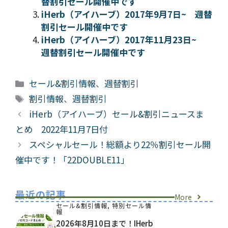
替割引セール開催中です
iHerb（アイハーブ）2017年9月7日~ 週替
割引セール開催中です
iHerb（アイハーブ）2017年11月23日~
週替割引セール開催中です
カ
セール&割引情報
、
週替割引
テ
タ
割引情報
、
週替割引
ゴ
グ
iHerb（アイハーブ）セール&割引ニュースま
リ
とめ 2022年11月7日付
ー
スペシャルセール！総額より22％割引セール開
催中です！「22DOUBLE11」
最近の記事
More
セール&割引情報
,
特別セール情
報
2026年8月10日まで！iHerb