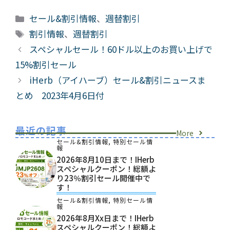
カ
セール&割引情報
、
週替割引
テ
タ
割引情報
、
週替割引
ゴ
グ
スペシャルセール！60ドル以上のお買い上げで
リ
15%割引セール
ー
iHerb（アイハーブ）セール&割引ニュースま
とめ 2023年4月6日付
最近の記事
More
セール&割引情報
,
特別セール情
報
2026年8月10日まで！iHerb
スペシャルクーポン！総額よ
り23％割引セール開催中で
す！
セール&割引情報
,
特別セール情
報
2026年8月xx日まで！iHerb
スペシャルクーポン！総額よ