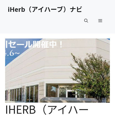
コ
iHerb（アイハーブ）ナビ
ン
テ
メ
ン
ツ
へ
ニ
ス
キ
ュ
ッ
プ
ー
IHERB（アイハー