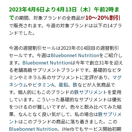
2023年4月6日より4月13日（木）午前2時ま
で
10～20%割引
の期間、対象ブランドの全商品が
で販売されます。今週の
対象ブランドは以下の14ブラ
ンドでした。
今週の週替割引セールは2023年の14回目の週替割引
セールです。
今週は
Bluebonnet Nutrition
をご紹介し
ます。
Bluebonnet Nutrition
は今年で創立31年を迎え
る老舗高級サプリメントブランドです。基礎的なビタ
ミンやミネラル系のサプリメントに定評があり、
マグ
ネシウム
や
ビタミンA
、
亜鉛
、
鉄
などが人気商品で
す。個人的にもこのブランドの
鉄サプリメント
を愛用
しています。こういった基礎的なサプリメントは優劣
をつけるのが難しいですが、色々と飲み比べてみた結
果、なんとなく良い気がして、私の場合は
鉄サプリメ
ント
はこのブランドの商品に落ち着きました。この
Bluebonnet Nutrition
、iHerbでもサービス開始初期