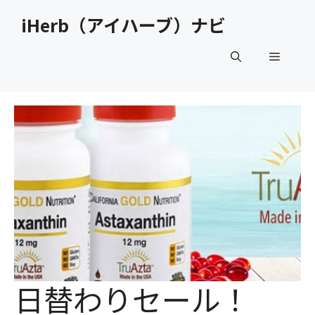
コ
iHerb（アイハーブ）ナビ
ン
テ
メ
ン
ツ
へ
ニ
ス
キ
ュ
ッ
プ
ー
日替わりセール！