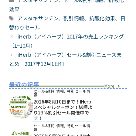
テ
効果
ゴ
タ
アスタキサンチン
、
割引情報
、
抗酸化効果
、
日
リ
グ
替わりセール
ー
iHerb（アイハーブ）2017年の売上ランキング
（1~10月）
iHerb（アイハーブ）セール&割引ニュースま
とめ 2017年12月1日付
最近の記事
More
セール&割引情報
,
特別セール情
報
2026年8月10日まで！iHerb
スペシャルクーポン！総額よ
り23％割引セール開催中で
す！
セール&割引情報
,
特別セール情
報