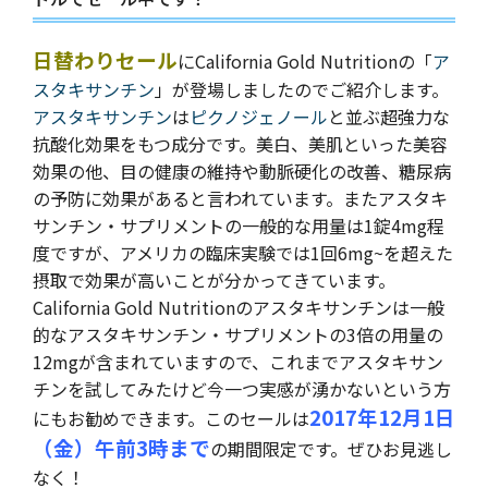
日替わりセール
にCalifornia Gold Nutritionの「
ア
スタキサンチン
」が登場しましたのでご紹介します。
アスタキサンチン
は
ピクノジェノール
と並ぶ超強力な
抗酸化効果をもつ成分です。美白、美肌といった美容
効果の他、目の健康の維持や動脈硬化の改善、糖尿病
の予防に効果があると言われています。またアスタキ
サンチン・サプリメントの一般的な用量は1錠4mg程
度ですが、アメリカの臨床実験では1回6mg~を超えた
摂取で効果が高いことが分かってきています。
California Gold Nutritionのアスタキサンチンは一般
的なアスタキサンチン・サプリメントの3倍の用量の
12mgが含まれていますので、これまでアスタキサン
チンを試してみたけど今一つ実感が湧かないという方
2017年12月1日
にもお勧めできます。このセールは
（金）午前3時まで
の期間限定です。ぜひお見逃し
なく！