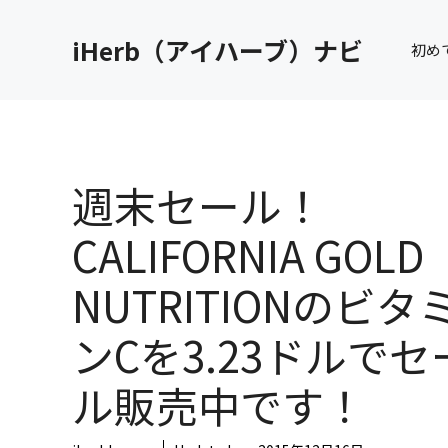
コ
ン
iHerb（アイハーブ）ナビ
初め
テ
ン
ツ
へ
ス
キ
週末セール！
ッ
プ
CALIFORNIA GOLD
NUTRITIONのビタ
ンCを3.23ドルでセ
ル販売中です！