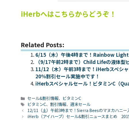
iHerbへはこちらからどうぞ！
Related Posts:
6/15（木）午後4時まで！Rainbow L
（9/17午前2時まで）Child Lifeの
11/12（木）午前3時まで！iHerbスペシ
20%割引セール実施中です！
iHerbスペシャルセール！ビタミンC（Qu
カ
セール&割引情報
、
ビタミンC
テ
タ
ビタミンC
、
割引情報
、
週末セール
ゴ
グ
12/11（土）午前3時まで！Sierra Beesのマヌ
リ
iHerb（アイハーブ）セール&割引ニュースまとめ 2015
ー