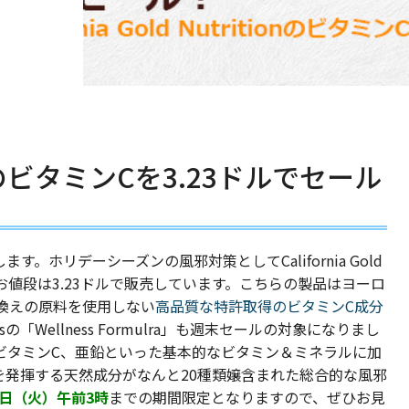
ritionのビタミンCを3.23ドルでセール
。ホリデーシーズンの風邪対策としてCalifornia Gold
た。お値段は3.23ドルで販売しています。こちらの製品はヨーロ
換えの原料を使用しない
高品質な特許取得のビタミンC成分
alsの「Wellness Formulra」も週末
セールの対象になりまし
ビタミンC、亜鉛といった基本的なビタミン＆ミネラルに加
を発揮する天然成分がなんと20種類嬢含まれた総合的な風邪
15日（火）午前3時
までの期間限定となりますので、ぜひお見