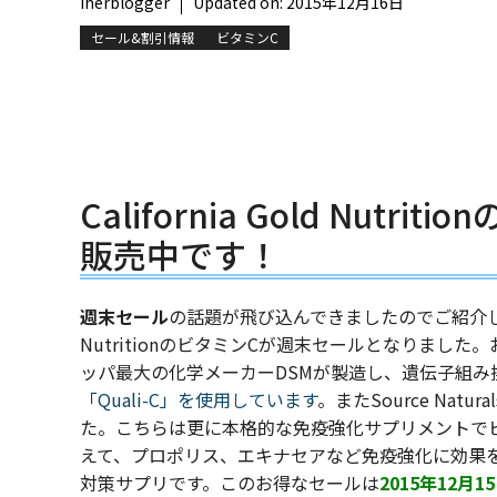
iherblogger
Updated on:
2015年12月16日
セール&割引情報
ビタミンC
California Gold Nut
販売中です！
週末セール
の話題が飛び込んできましたのでご紹介します
NutritionのビタミンCが週末セールとなりまし
ッパ最大の化学メーカーDSMが製造し、遺伝子組み
「Quali-C」を使用しています
。また
Source Natur
た。こちらは更に本格的な免疫強化サプリメントで
えて、プロポリス、エキナセアなど免疫強化に効果
対策サプリです。このお得なセールは
2015年12月