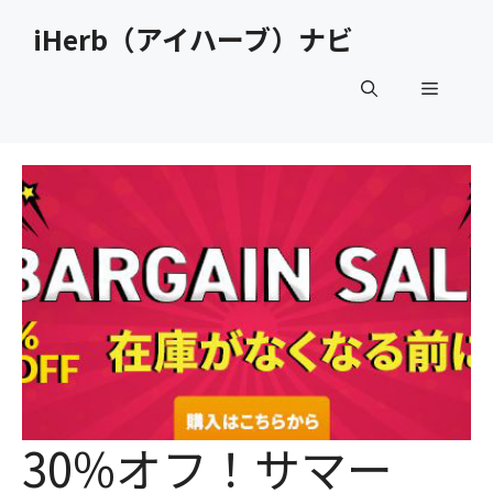
コ
iHerb（アイハーブ）ナビ
ン
テ
メ
ン
ツ
へ
ニ
ス
キ
ュ
ッ
プ
ー
30%オフ！サマー