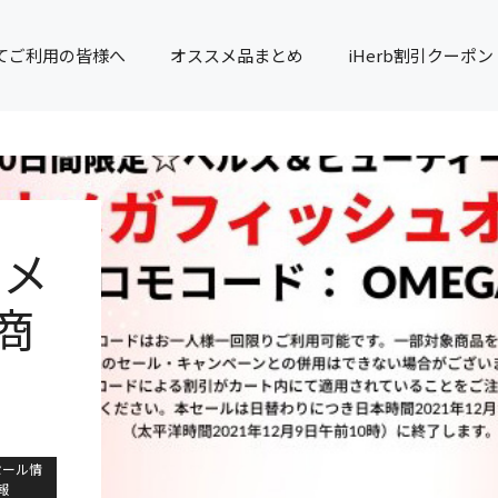
てご利用の皆様へ
オススメ品まとめ
iHerb割引クーポン
オメ
商
セール情
報