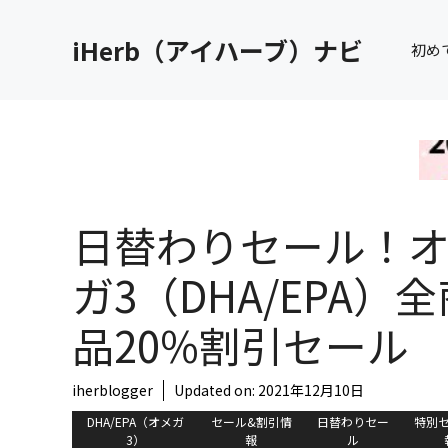
コ
ン
iHerb（アイハーブ）ナビ
初め
テ
ン
ツ
へ
ス
キ
ッ
日替わりセール！
プ
ガ3（DHA/EPA）全
品20%割引セール
iherblogger
Updated on:
2021年12月10日
DHA/EPA（オメガ
セール&割引情
日替わりセー
特別
3）
報
ル