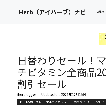
コ
ン
iHerb（アイハーブ）ナビ
初め
テ
ン
ツ
へ
ス
キ
ッ
日替わりセール！
プ
チビタミン全商品2
割引セール
iherblogger
Updated on:
2021年12月15日
セール&割引情報
マルチミネラル
日替わりセール
特別セ