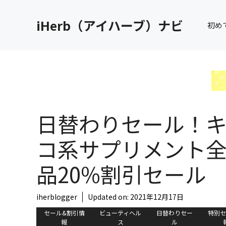
コ
ン
iHerb（アイハーブ）ナビ
初め
テ
ン
ツ
へ
ス
キ
ッ
日替わりセール！キ
プ
コ系サプリメント
品20%割引セール
iherblogger
Updated on:
2021年12月17日
セール&割引情
ビューティヘル
日替わりセー
特別セ
報
ス
ル