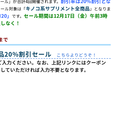
割引率は20%割引とな
ール」が合計4回開催されます。
キノコ系サプリメント全商品
セール対象は「
」となりま
H20」
セール期間は12月17日（金）午前3時
です。
逃しなく！
まで
品20%割引セール
こちらよりどうぞ！
にご入力ください。なお、上記リンクにはクーポン
移していただければ入力不要となります。