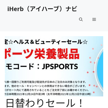
コ
iHerb（アイハーブ）ナビ
ン
テ
メ
ン
ツ
へ
ニ
ス
キ
ュ
ッ
プ
ー
日替わりセール！