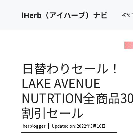
コ
ン
iHerb（アイハーブ）ナビ
初め
テ
ン
ツ
へ
ス
キ
日替わりセール！
ッ
プ
LAKE AVENUE
NUTRTION全商品3
割引セール
iherblogger
Updated on:
2022年3月10日