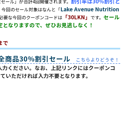
割引率は30%割引と
末セール」が合計4回開催されます。
Lake Avenue Nutrition
。今回の
セール対象はなんと「
「30LKN」
セール
必要な今回のクーポンコードは
です。
限定となりますので、ぜひお見逃しなく！
まで
ION全商品30%割引セール
こちらよりどうぞ！
ご入力ください。なお、上記リンクにはクーポンコ
していただければ入力不要となります。