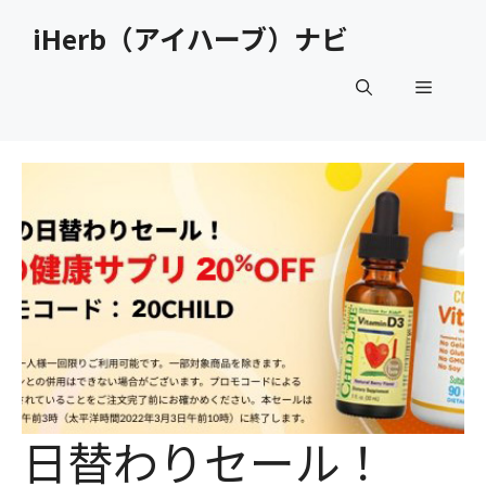
コ
iHerb（アイハーブ）ナビ
ン
テ
メ
ン
ツ
へ
ニ
ス
キ
ュ
ッ
プ
ー
日替わりセール！