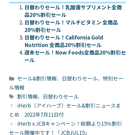
日替わりセール！乳酸菌サプリメント全商
品20%割引セール
日替わりセール！マルチビタミン 全商品
20%割引セール
日替わりセール！California Gold
Nutrition 全商品20%割引セール
週末セール！Now Foods全商品20%割引セ
ール
カ
セール&割引情報
、
日替わりセール
、
特別セー
テ
ル情報
ゴ
タ
割引情報
、
日替わりセール
リ
グ
iHerb（アイハーブ）セール&割引ニュースま
ー
とめ 2022年7月11日付
iHerb x JCBキャンペーン！総額より15％割引
セール開催中です！「JCBJUL15」