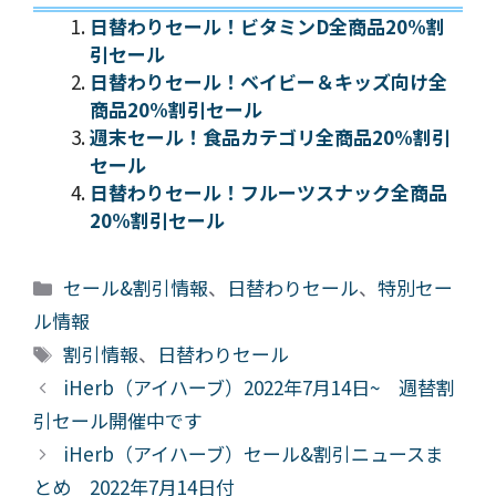
日替わりセール！ビタミンD全商品20%割
引セール
日替わりセール！ベイビー＆キッズ向け全
商品20%割引セール
週末セール！食品カテゴリ全商品20%割引
セール
日替わりセール！フルーツスナック全商品
20%割引セール
カ
セール&割引情報
、
日替わりセール
、
特別セー
テ
ル情報
ゴ
タ
割引情報
、
日替わりセール
リ
グ
iHerb（アイハーブ）2022年7月14日~ 週替割
ー
引セール開催中です
iHerb（アイハーブ）セール&割引ニュースま
とめ 2022年7月14日付