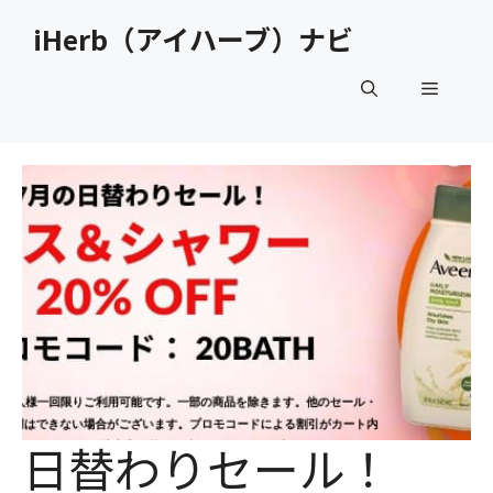
コ
iHerb（アイハーブ）ナビ
ン
テ
メ
ン
ツ
へ
ニ
ス
キ
ュ
ッ
プ
ー
日替わりセール！