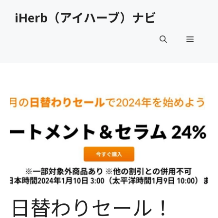
コ
iHerb（アイハーブ）ナビ
ン
テ
メ
ン
ツ
へ
ニ
ス
キ
ュ
ッ
プ
ー
日替わりセール！