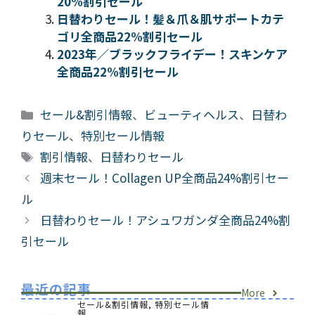
20%割引セール
日替わりセール！髪＆爪＆肌サポートカテ
ゴリ全商品22%割引セール
2023年／ブラックフライデー！スキンケア
全商品22%割引セール
カ
セール&割引情報
、
ビューティヘルス
、
日替わ
テ
りセール
、
特別セール情報
ゴ
タ
割引情報
、
日替わりセール
リ
グ
週末セール！Collagen UP全商品24%割引セー
ー
ル
日替わりセール！アシュワガンダ全商品24%割
引セール
最近の記事
More
セール&割引情報
,
特別セール情
報