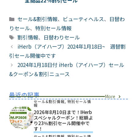
全商品22%割引セール
カ
セール&割引情報
、
ビューティヘルス
、
日替わ
テ
りセール
、
特別セール情報
ゴ
タ
割引情報
、
日替わりセール
リ
グ
iHerb（アイハーブ）2024年1月18日~ 週替割
ー
引セール開催中です
2024年1月18日付 iHerb（アイハーブ）セール
&クーポン＆割引ニュース
最近の記事
More
セール&割引情報
,
特別セール情
報
2026年8月10日まで！iHerb
スペシャルクーポン！総額よ
り23％割引セール開催中で
す！
セール&割引情報
,
特別セール情