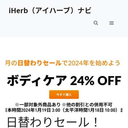
コ
iHerb（アイハーブ）ナビ
ン
テ
メ
ン
ツ
へ
ニ
ス
キ
ュ
ッ
プ
ー
日替わりセール！