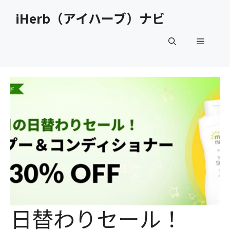
コ
iHerb（アイハーブ）ナビ
ン
テ
メ
ン
ツ
へ
ニ
ス
キ
ュ
ッ
プ
ー
日替わりセール！