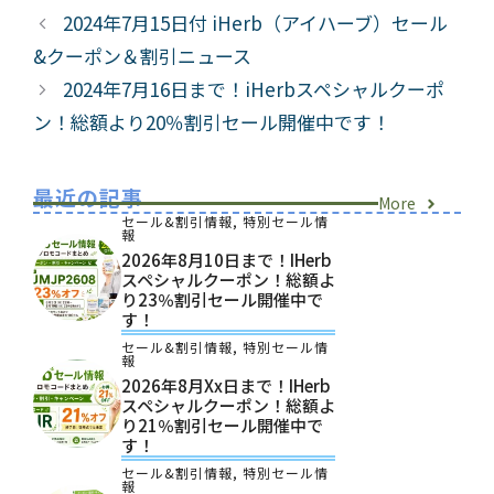
リ
グ
2024年7月15日付 iHerb（アイハーブ）セール
ー
&クーポン＆割引ニュース
2024年7月16日まで！iHerbスペシャルクーポ
ン！総額より20％割引セール開催中です！
最近の記事
More
セール&割引情報
,
特別セール情
報
2026年8月10日まで！iHerb
スペシャルクーポン！総額よ
り23％割引セール開催中で
す！
セール&割引情報
,
特別セール情
報
2026年8月xx日まで！iHerb
スペシャルクーポン！総額よ
り21％割引セール開催中で
す！
セール&割引情報
,
特別セール情
報