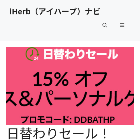
コ
iHerb（アイハーブ）ナビ
ン
テ
メ
ン
ツ
へ
ニ
ス
キ
ュ
ッ
プ
ー
日替わりセール！