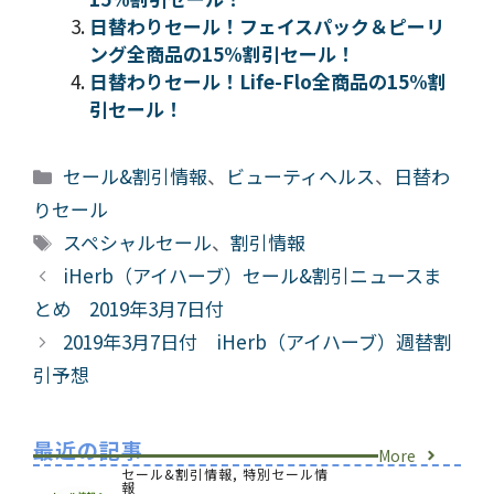
日替わりセール！フェイスパック＆ピーリ
ング全商品の15%割引セール！
日替わりセール！Life-Flo全商品の15%割
引セール！
カ
セール&割引情報
、
ビューティヘルス
、
日替わ
テ
りセール
ゴ
タ
スペシャルセール
、
割引情報
リ
グ
iHerb（アイハーブ）セール&割引ニュースま
ー
とめ 2019年3月7日付
2019年3月7日付 iHerb（アイハーブ）週替割
引予想
最近の記事
More
セール&割引情報
,
特別セール情
報