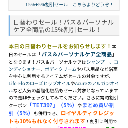
15％+5%割引セール こちらよりどうぞ！
日替わりセール！バス＆パーソナル
ケア全商品の15%割引セール！
本日の日替わりセールをお知らせします！
本
「
バス＆パーソナルケア全商品
」
日のセールは
となります！バス＆パーソナルケアは
シャンプー、コ
ンディショナー
、
ボディクリーム
やバス用品など浴室
を中心に利用するアイテムがセールの対象ですが、
Life-Floのローズヒップオイル
や
Acureのアルガンオイ
ル
など人気の基礎化粧品もセール対象となっています
ので是非チェックしてみてください
。さらに常時割引
「TET397」（5%）
まとめ買い割
クーポン
や
引（5%）
ロイヤルティクレジッ
も併用でき、
トも10%もれなく付与されます
！割引に利用で