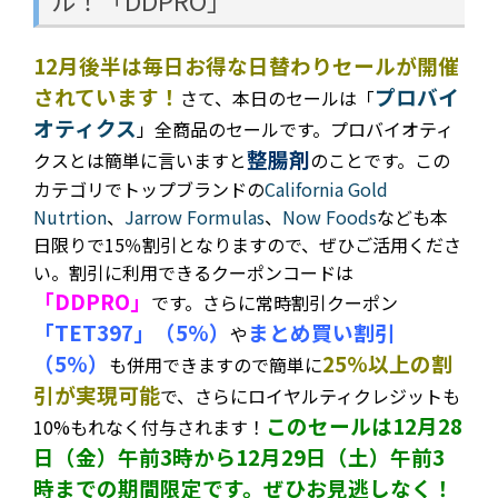
12月後半は毎日お得な日替わりセールが開催
されています！
プロバイ
さて、本日の
セールは「
オティクス
」全商品のセールです。プロバイオティ
整腸剤
クスとは簡単に言いますと
のことです
。この
カテゴリでトップブランドの
California Gold
Nutrtion
、
Jarrow Formulas
、
Now Foods
なども本
日限りで15％割引となりますので、ぜひご活用くださ
い。割引に利用できるクーポンコードは
「DDPRO」
です。さらに常時割引クーポン
「TET397」（5%）
まとめ買い割引
や
（5%）
25%以上の割
も併用できますので簡単に
引が実現可能
で、さらにロイヤルティクレジットも
このセールは12月28
10%もれなく付与されます
！
日（金）午前3時から12月29日（土）午前3
時までの期間限定です。ぜひお見逃しなく！