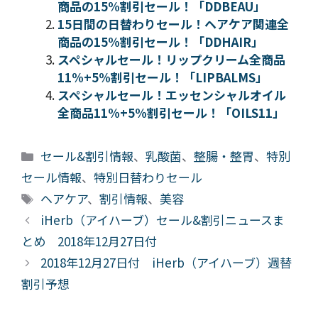
商品の15%割引セール！「DDBEAU」
15日間の日替わりセール！ヘアケア関連全
商品の15%割引セール！「DDHAIR」
スペシャルセール！リップクリーム全商品
11%+5%割引セール！「LIPBALMS」
スペシャルセール！エッセンシャルオイル
全商品11%+5%割引セール！「OILS11」
カ
セール&割引情報
、
乳酸菌
、
整腸・整胃
、
特別
テ
セール情報
、
特別日替わりセール
ゴ
タ
ヘアケア
、
割引情報
、
美容
リ
グ
iHerb（アイハーブ）セール&割引ニュースま
ー
とめ 2018年12月27日付
2018年12月27日付 iHerb（アイハーブ）週替
割引予想