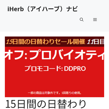
コ
iHerb（アイハーブ）ナビ
ン
テ
メ
ン
ツ
へ
ニ
ス
キ
ュ
ッ
プ
ー
15日間の日替わり