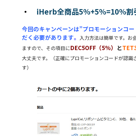
・
iHerb全商品5%+5%=10%
今回のキャンペーンは”プロモーションコー
だく必要があります
。
入力方法は簡単です。お
DEC5OFF（5%）
と
TET
ますので、その項目に
大丈夫です。（正確にプロモーションコードが認識
す）