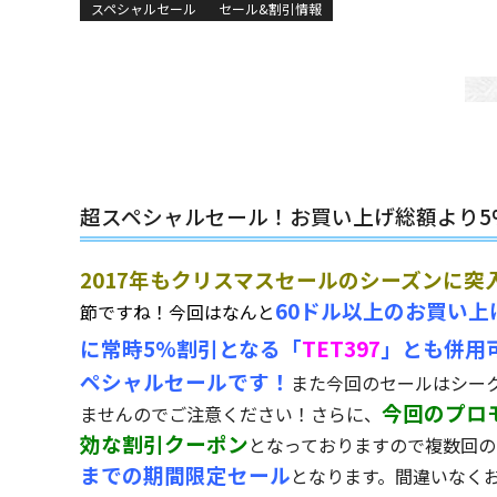
スペシャルセール
セール&割引情報
超スペシャルセール！お買い上げ総額より5%
2017年もクリスマスセールのシーズンに突
60ドル以上のお買い上
節ですね
！今回は
なんと
に常時5%割引となる「
TET397
」とも併用
ペシャルセールです！
また今回のセールはシー
今回のプロ
ませんのでご注意ください！さらに、
効な割引クーポン
となっておりますので複数回の
までの期間限定セール
となります。間違いなく