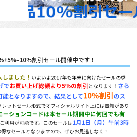
+5%=10%割引セール開催中です！
入しました！
いよいよ2017年も年末に向けたセールの季
げで
お買い上げ総額より5%の割引
さら
となります！
10%割引
可能となりますので、結果として
のス
クレットセール形式でオフィシャルサイト上には告知があり
モーションコードは本セール期間中に何回でも有
1月1日（月）午前3時
ご利用が可能です。このセールは
お得なセールとなりますので、ぜひお見逃しなく！