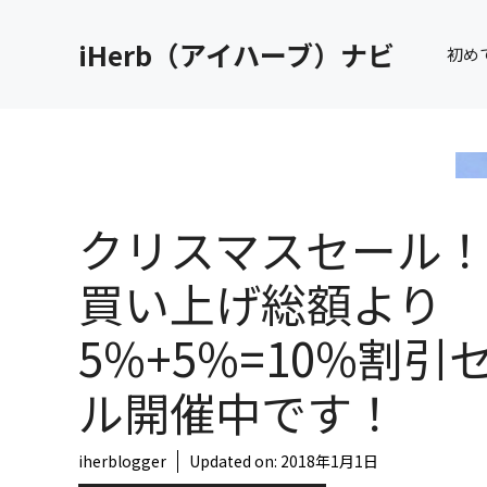
コ
ン
iHerb（アイハーブ）ナビ
初め
テ
ン
ツ
へ
ス
キ
クリスマスセール
ッ
プ
買い上げ総額より
5%+5%=10%割引
ル開催中です！
iherblogger
Updated on:
2018年1月1日