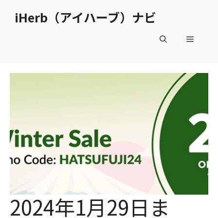
コ
iHerb（アイハーブ）ナビ
ン
テ
メ
ン
ツ
へ
ニ
ス
キ
ュ
ッ
プ
ー
2024年1月29日ま