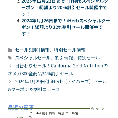
2023年12月22日まで！iHerbスペシャルク
ーポン！総額より20％割引セール開催中で
す！
2024年1月26日まで！iHerbスペシャルクー
ポン！総額より22％割引セール開催中で
す！
カ
セール&割引情報
、
特別セール情報
テ
タ
スペシャルセール
、
割引情報
、
特別セール
ゴ
グ
日替わりセール！California Gold Nutritionの
リ
オメガ800全商品24%割引セール
ー
2024年1月29日付 iHerb（アイハーブ）セール
&クーポン＆割引ニュース
最近の記事
More
セール&割引情報
,
特別セール情
報