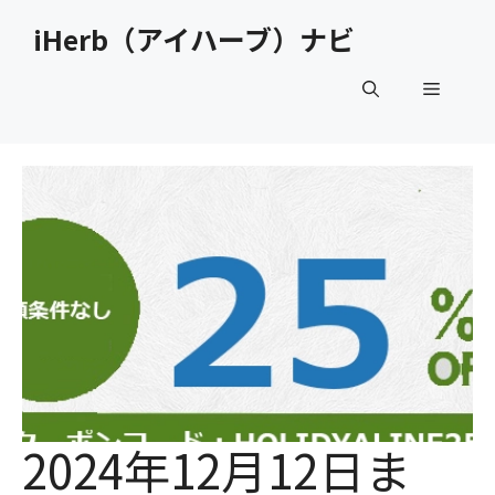
コ
iHerb（アイハーブ）ナビ
ン
テ
メ
ン
ツ
へ
ニ
ス
キ
ュ
ッ
プ
ー
2024年12月12日ま