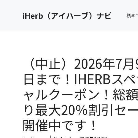
コ
ン
iHerb（アイハーブ）ナビ
初め
テ
ン
ツ
へ
ス
キ
（中止）2026年7月
ッ
プ
日まで！IHERBス
ャルクーポン！総
り最大20％割引セ
開催中です！