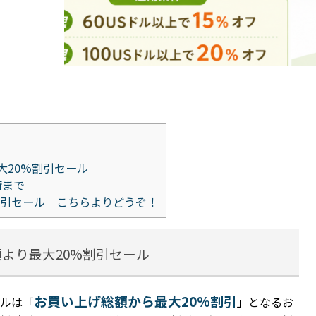
大20%割引セール
時まで
セール こちらよりどうぞ！
額より最大20%割引セール
お買い上げ総額から最大20%割引
ルは
「
」となるお