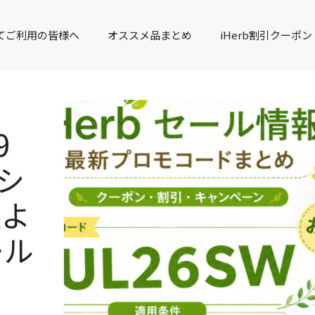
てご利用の皆様へ
オススメ品まとめ
iHerb割引クーポン
9
ペシ
額よ
ール