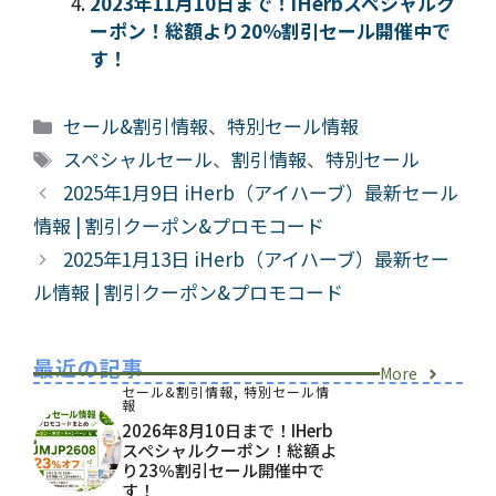
2023年11月10日まで！iHerbスペシャルク
ーポン！総額より20％割引セール開催中で
す！
カ
セール&割引情報
、
特別セール情報
テ
タ
スペシャルセール
、
割引情報
、
特別セール
ゴ
グ
2025年1月9日 iHerb（アイハーブ）最新セール
リ
情報 | 割引クーポン&プロモコード
ー
2025年1月13日 iHerb（アイハーブ）最新セー
ル情報 | 割引クーポン&プロモコード
最近の記事
More
セール&割引情報
,
特別セール情
報
2026年8月10日まで！iHerb
スペシャルクーポン！総額よ
り23％割引セール開催中で
す！