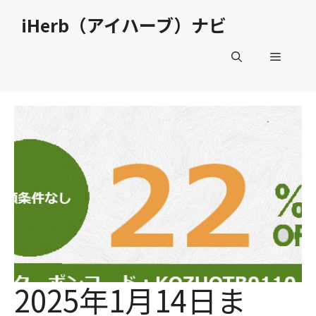
コ
iHerb（アイハーブ）ナビ
ン
テ
メ
ン
ツ
へ
ニ
ス
キ
ュ
ッ
プ
ー
2025年1月14日ま