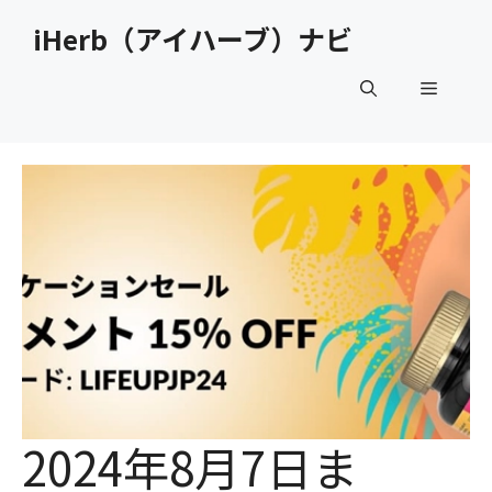
コ
iHerb（アイハーブ）ナビ
ン
テ
メ
ン
ツ
へ
ニ
ス
キ
ュ
ッ
プ
ー
2024年8月7日ま