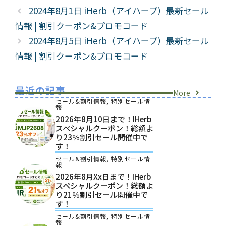
ゴ
グ
2024年8月1日 iHerb（アイハーブ）最新セール
リ
情報 | 割引クーポン&プロモコード
ー
2024年8月5日 iHerb（アイハーブ）最新セール
情報 | 割引クーポン&プロモコード
最近の記事
More
セール&割引情報
,
特別セール情
報
2026年8月10日まで！iHerb
スペシャルクーポン！総額よ
り23％割引セール開催中で
す！
セール&割引情報
,
特別セール情
報
2026年8月xx日まで！iHerb
スペシャルクーポン！総額よ
り21％割引セール開催中で
す！
セール&割引情報
,
特別セール情
報